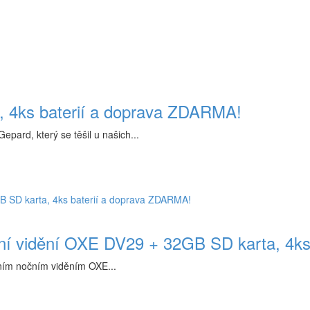
, 4ks baterií a doprava ZDARMA!
ard, který se těšil u našich...
ční vidění OXE DV29 + 32GB SD karta, 4k
rním nočním viděním OXE...