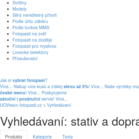
Svítilny
Modely
Silný neviditelný přísvit
Podle úhlu záběru
Podle funkce MMS
Fotopasti na zvěř
Fotopasti na zloděje
Fotopasti pro myslivce
Lovecké detektory
Příslušenství
Jak si
vybrat fotopast
?
Více...
Nakup více kusů a získej
slevu až 5%
! Více...
Naše výrobky maj
české menu
! Více...
Poskytujeme
záruční i pozáruční
servis! Více...
UOVision-fotopasti.cz
>
Vyhledávaní
Vyhledávaní: stativ a do
Produkty
Kategorie
Texty