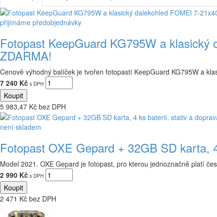
přijímáme předobjednávky
Fotopast KeepGuard KG795W a klasický d
ZDARMA!
Cenově výhodný balíček je tvořen fotopastí KeepGuard KG795W a kl
7 240 Kč
s DPH
5 983,47 Kč bez DPH
není skladem
Fotopast OXE Gepard + 32GB SD karta, 4 
Model 2021. OXE Gepard je fotopast, pro kterou jednoznačně platí česk
2 990 Kč
s DPH
2 471 Kč bez DPH