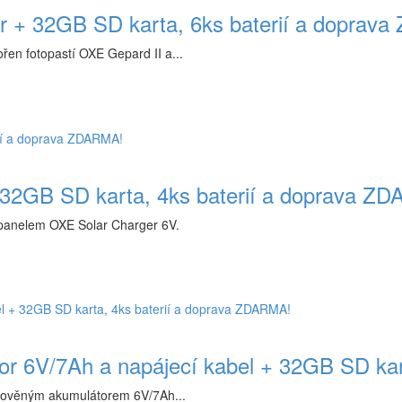
or + 32GB SD karta, 6ks baterií a doprav
řen fotopastí OXE Gepard II a...
+ 32GB SD karta, 4ks baterií a doprava Z
 panelem OXE Solar Charger 6V.
tor 6V/7Ah a napájecí kabel + 32GB SD ka
olověným akumulátorem 6V/7Ah...