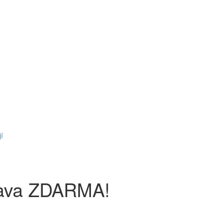
í
prava ZDARMA!